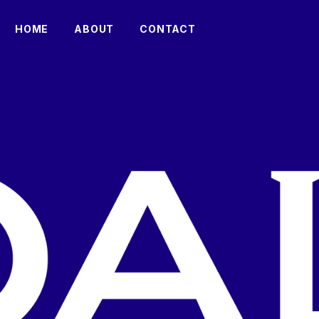
HOME
ABOUT
CONTACT