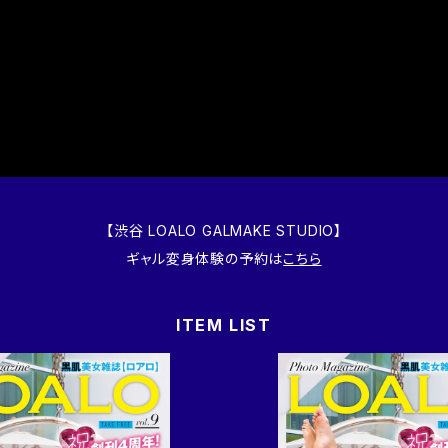
【渋谷 LOALO GALMAKE STUDIO】
ギャル変身体験の予約は
こちら
ITEM LIST